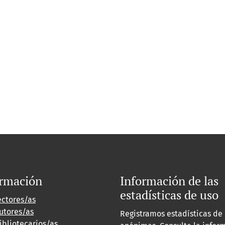
ormación
Información de las
estadísticas de uso
ectores/as
utores/as
Registramos estadísticas de
ibliotecarios/as