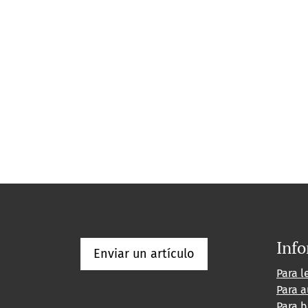
Inf
Enviar un artículo
Para l
Para a
Para b