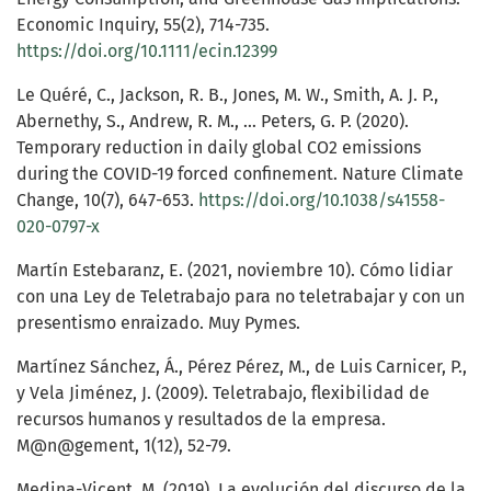
Economic Inquiry, 55(2), 714-735.
https://doi.org/10.1111/ecin.12399
Le Quéré, C., Jackson, R. B., Jones, M. W., Smith, A. J. P.,
Abernethy, S., Andrew, R. M., … Peters, G. P. (2020).
Temporary reduction in daily global CO2 emissions
during the COVID-19 forced confinement. Nature Climate
Change, 10(7), 647-653.
https://doi.org/10.1038/s41558-
020-0797-x
Martín Estebaranz, E. (2021, noviembre 10). Cómo lidiar
con una Ley de Teletrabajo para no teletrabajar y con un
presentismo enraizado. Muy Pymes.
Martínez Sánchez, Á., Pérez Pérez, M., de Luis Carnicer, P.,
y Vela Jiménez, J. (2009). Teletrabajo, flexibilidad de
recursos humanos y resultados de la empresa.
M@n@gement, 1(12), 52-79.
Medina-Vicent, M. (2019). La evolución del discurso de la