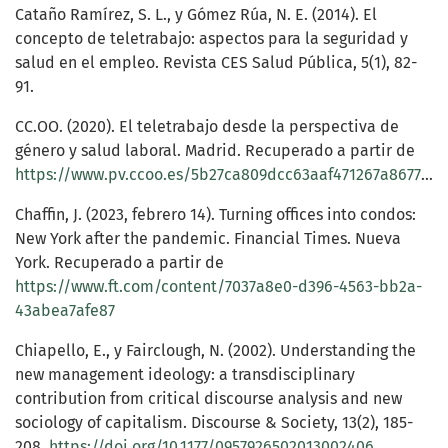
Cataño Ramírez, S. L., y Gómez Rúa, N. E. (2014). El
concepto de teletrabajo: aspectos para la seguridad y
salud en el empleo. Revista CES Salud Pública, 5(1), 82-
91.
CC.OO. (2020). El teletrabajo desde la perspectiva de
género y salud laboral. Madrid. Recuperado a partir de
https://www.pv.ccoo.es/5b27ca809dcc63aaf471267a8677a78e000050.pdf
Chaffin, J. (2023, febrero 14). Turning offices into condos:
New York after the pandemic. Financial Times. Nueva
York. Recuperado a partir de
https://www.ft.com/content/7037a8e0-d396-4563-bb2a-
43abea7afe87
Chiapello, E., y Fairclough, N. (2002). Understanding the
new management ideology: a transdisciplinary
contribution from critical discourse analysis and new
sociology of capitalism. Discourse & Society, 13(2), 185-
208.
https://doi.org/10.1177/0957926502013002406