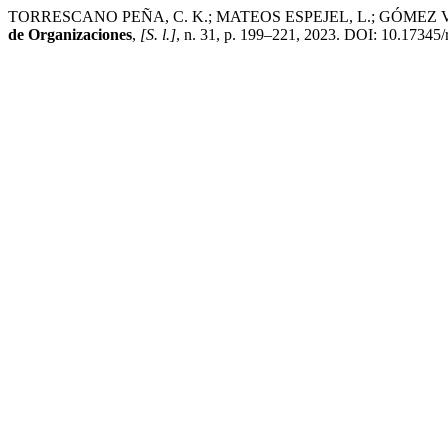
TORRESCANO PEÑA, C. K.; MATEOS ESPEJEL, L.; GÓMEZ VALLARTA, A
de Organizaciones
,
[S. l.]
, n. 31, p. 199–221, 2023. DOI: 10.17345/r