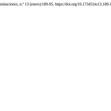
anizaciones
, n.º 13 (enero):189-95. https://doi.org/10.17345/rio13.189-