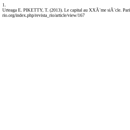
1.
Urteaga E. PIKETTY, T. (2013). Le capital au XXÃ¨me siÃ¨cle. Paris: 
rio.org/index.php/revista_rio/article/view/167