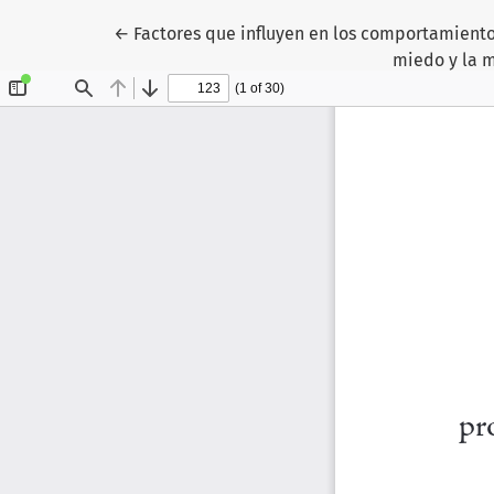
Volver a los detalles del artículo
←
Factores que influyen en los comportamiento
miedo y la m