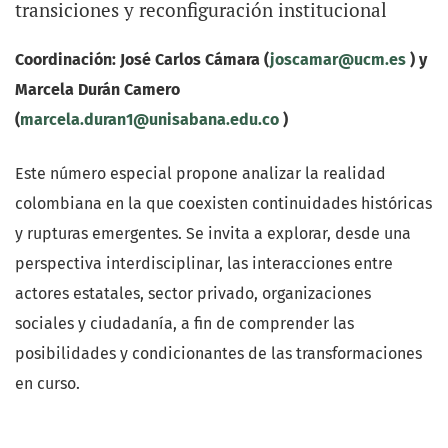
transiciones y reconfiguración institucional
organizaciones. RIO pretende poner en contacto a
especialistas en el análisis organizacional de diferentes
Coordinación: José Carlos Cámara (
joscamar@ucm.es
) y
países y conocer las especificidades organizacionales de
Marcela Durán Camero
distintos contextos sociales y económicos.
(
marcela.duran1@unisabana.edu.co
)
La revista aspira a ser un instrumento de comunicación
Este número especial propone analizar la realidad
para la comunidad académica y profesional, en
colombiana en la que coexisten continuidades históricas
particular en temas de investigación y de evaluación de
y rupturas emergentes. Se invita a explorar, desde una
las organizaciones, entendidas en el sentido amplio.
perspectiva interdisciplinar, las interacciones entre
actores estatales, sector privado, organizaciones
Una de las principales preocupaciones es que RIO se
sociales y ciudadanía, a fin de comprender las
oriente a la difusión de conocimiento científico con los
posibilidades y condicionantes de las transformaciones
mayores estándares de calidad. Por ello RIO cuenta con
en curso.
un exigente proceso de revisión por expertos para la
publicación de sus artículos.