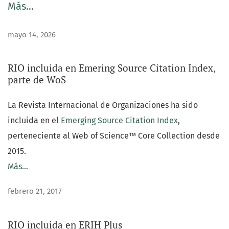
Más…
En relación a la situación institucional, RIO está
auspiciada por la Universidad Rovira i Virgili, donde la
mayo 14, 2026
editará el grupo de investigación Análisis Social y
Organizativo de la Universidad Rovira i Virgili.
RIO incluida en Emering Source Citation Index,
parte de WoS
La Revista Internacional de Organizaciones ha sido
incluida en el
Emerging Source Citation Index
,
perteneciente al Web of Science™ Core Collection desde
2015.
Más…
febrero 21, 2017
RIO incluida en ERIH Plus