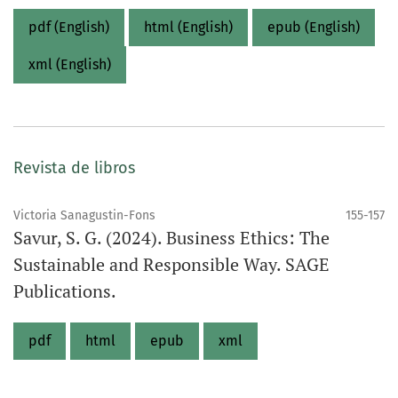
pdf (English)
html (English)
epub (English)
xml (English)
Revista de libros
Victoria Sanagustin-Fons
155-157
Savur, S. G. (2024). Business Ethics: The
Sustainable and Responsible Way. SAGE
Publications.
pdf
html
epub
xml