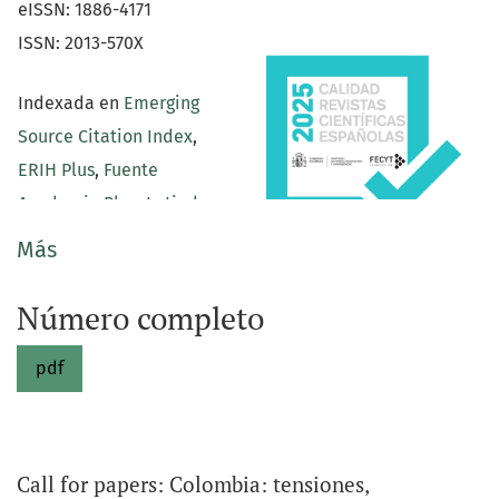
eISSN: 1886-4171
ISSN: 2013-570X
Indexada en
Emerging
Source Citation Index
,
ERIH Plus
,
Fuente
Academia Plus
,
Latindex
,
International
Más
Bibliography of Social
Google Scholar Profile
Sciences
,
DOAJ
,
Dialnet
y
Número completo
RACO
pdf
RIO nace con una orientación académica y profesional
que pretende ser un instrumento al alcance de todas
Call for papers: Colombia: tensiones,
aquellas personas interesadas en el análisis de las
Avisos